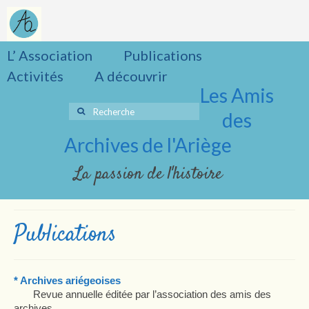
L’ Association
Publications
Activités
A découvrir
Les Amis
Rechercher
des
:
Archives de l'Ariège
La passion de l'histoire
Publications
* Archives ariégeoises
Revue annuelle éditée par l’association des amis des
archives.