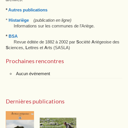
*
Autres publications
*
Histariège
(publication en ligne)
Informations sur les communes de l’Ariège.
*
BSA
Revue éditée de 1882 à 2002 par
S
ociété
A
riégeoise des
S
ciences,
L
ettres et
A
rts (SASLA)
Prochaines rencontres
Aucun événement
Dernières publications