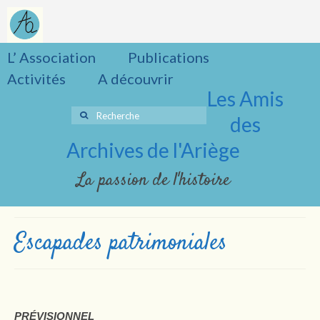
L’ Association
Publications
Activités
A découvrir
Les Amis
Rechercher
des
:
Archives de l'Ariège
La passion de l'histoire
Escapades patrimoniales
PRÉVISIONNEL