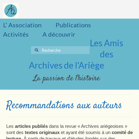
L’ Association
Publications
Activités
A découvrir
Les Amis
Rechercher
des
:
Archives de l'Ariège
La passion de l'histoire
Recommandations aux auteurs
Les
articles publiés
dans la revue « Archives ariégeoises »
sont des
textes originaux
et ayant été soumis à un
comité de
lecture
. À partir de travaux et d’études fondés sur des