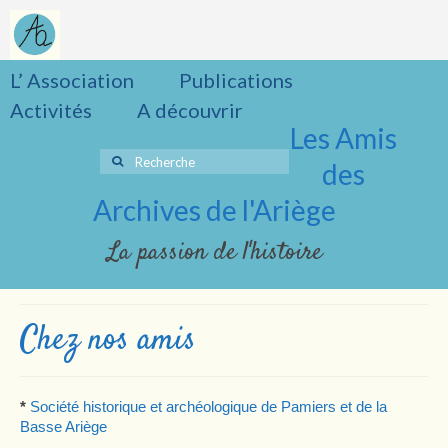
L’ Association
Publications
Activités
A découvrir
Les Amis
Rechercher
des
:
Archives de l'Ariège
La passion de l'histoire
Chez nos amis
*
Société historique et archéologique de Pamiers et de la
Basse Ariège