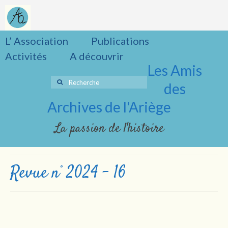
L’ Association
Publications
Activités
A découvrir
Les Amis
Rechercher
des
:
Archives de l'Ariège
La passion de l'histoire
Revue n° 2024 – 16